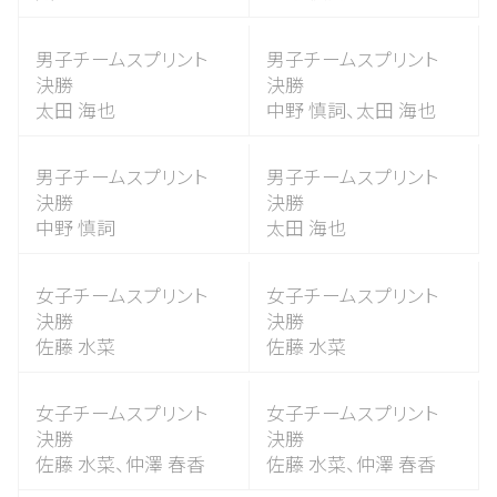
男子チームスプリント
男子チームスプリント
決勝
決勝
太田 海也
中野 慎詞、
太田 海也
男子チームスプリント
男子チームスプリント
決勝
決勝
中野 慎詞
太田 海也
女子チームスプリント
女子チームスプリント
決勝
決勝
佐藤 水菜
佐藤 水菜
女子チームスプリント
女子チームスプリント
決勝
決勝
佐藤 水菜、
仲澤 春香
佐藤 水菜、
仲澤 春香