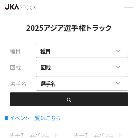
2025アジア選手権トラック
種目
種目
回戦
回戦
選手名
選手名
イベント一覧はこちら
男子チームパシュート
男子チームパシュート