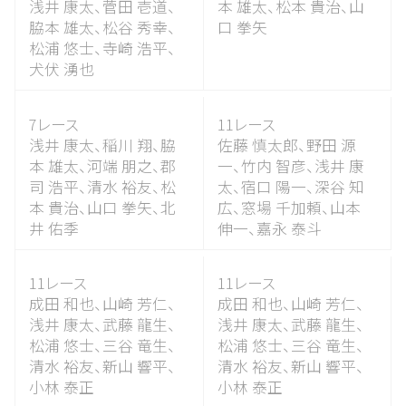
浅井 康太、
菅田 壱道、
本 雄太、
松本 貴治、
山
脇本 雄太、
松谷 秀幸、
口 拳矢
松浦 悠士、
寺崎 浩平、
犬伏 湧也
7レース
11レース
浅井 康太、
稲川 翔、
脇
佐藤 慎太郎、
野田 源
本 雄太、
河端 朋之、
郡
一、
竹内 智彦、
浅井 康
司 浩平、
清水 裕友、
松
太、
宿口 陽一、
深谷 知
本 貴治、
山口 拳矢、
北
広、
窓場 千加頼、
山本
井 佑季
伸一、
嘉永 泰斗
11レース
11レース
成田 和也、
山崎 芳仁、
成田 和也、
山崎 芳仁、
浅井 康太、
武藤 龍生、
浅井 康太、
武藤 龍生、
松浦 悠士、
三谷 竜生、
松浦 悠士、
三谷 竜生、
清水 裕友、
新山 響平、
清水 裕友、
新山 響平、
小林 泰正
小林 泰正