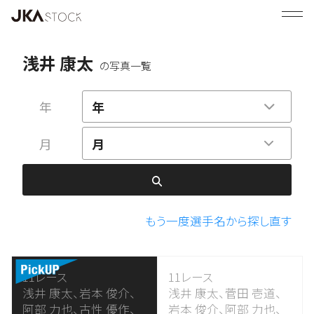
浅井 康太
の写真一覧
年
年
月
月
もう一度選手名から探し直す
11レース
11レース
浅井 康太、
岩本 俊介、
浅井 康太、
菅田 壱道、
阿部 力也、
古性 優作、
岩本 俊介、
阿部 力也、