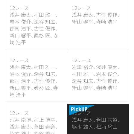
12レース
12レース
浅井 康太、
村田 雅一、
浅井 康太、
古性 優作、
岩本 俊介、
深谷 知広、
新山 響平、
寺崎 浩平
郡司 浩平、
古性 優作、
新山 響平、
眞杉 匠、
寺
崎 浩平
12レース
12レース
浅井 康太、
村田 雅一、
岩津 裕介、
浅井 康太、
岩本 俊介、
深谷 知広、
村田 雅一、
岩本 俊介、
郡司 浩平、
古性 優作、
深谷 知広、
古性 優作、
新山 響平、
眞杉 匠、
寺
新山 響平、
寺崎 浩平
崎 浩平
12レース
12レース
荒井 崇博、
村上 博幸、
浅井 康太、
菅田 壱道、
浅井 康太、
菅田 壱道、
脇本 雄太、
松浦 悠士
脇本 雄太、
松谷 秀幸、