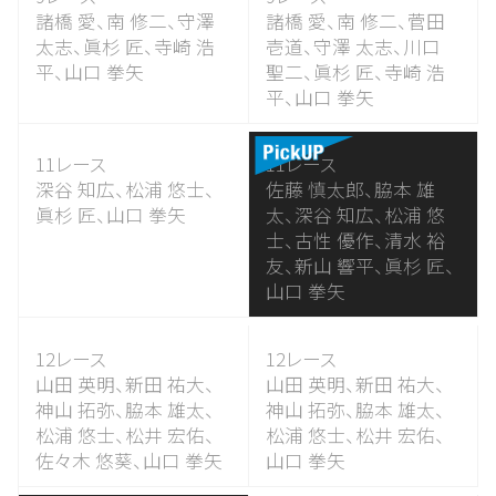
諸橋 愛、
南 修二、
守澤
諸橋 愛、
南 修二、
菅田
太志、
眞杉 匠、
寺崎 浩
壱道、
守澤 太志、
川口
平、
山口 拳矢
聖二、
眞杉 匠、
寺崎 浩
平、
山口 拳矢
11レース
11レース
深谷 知広、
松浦 悠士、
佐藤 慎太郎、
脇本 雄
眞杉 匠、
山口 拳矢
太、
深谷 知広、
松浦 悠
士、
古性 優作、
清水 裕
友、
新山 響平、
眞杉 匠、
山口 拳矢
12レース
12レース
山田 英明、
新田 祐大、
山田 英明、
新田 祐大、
神山 拓弥、
脇本 雄太、
神山 拓弥、
脇本 雄太、
松浦 悠士、
松井 宏佑、
松浦 悠士、
松井 宏佑、
佐々木 悠葵、
山口 拳矢
山口 拳矢