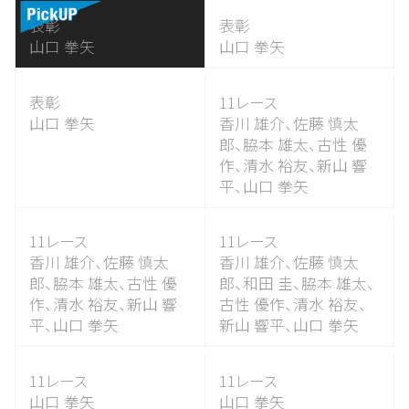
表彰
表彰
山口 拳矢
山口 拳矢
表彰
11レース
山口 拳矢
香川 雄介、
佐藤 慎太
郎、
脇本 雄太、
古性 優
作、
清水 裕友、
新山 響
平、
山口 拳矢
11レース
11レース
香川 雄介、
佐藤 慎太
香川 雄介、
佐藤 慎太
郎、
脇本 雄太、
古性 優
郎、
和田 圭、
脇本 雄太、
作、
清水 裕友、
新山 響
古性 優作、
清水 裕友、
平、
山口 拳矢
新山 響平、
山口 拳矢
11レース
11レース
山口 拳矢
山口 拳矢