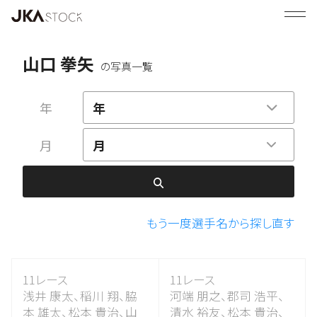
山口 拳矢
の写真一覧
年
年
月
月
もう一度選手名から探し直す
11レース
11レース
浅井 康太、
稲川 翔、
脇
河端 朋之、
郡司 浩平、
本 雄太、
松本 貴治、
山
清水 裕友、
松本 貴治、