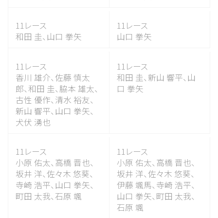
11レース
11レース
和田 圭、
山口 拳矢
山口 拳矢
11レース
11レース
香川 雄介、
佐藤 慎太
和田 圭、
新山 響平、
山
郎、
和田 圭、
脇本 雄太、
口 拳矢
古性 優作、
清水 裕友、
新山 響平、
山口 拳矢、
犬伏 湧也
11レース
11レース
小原 佑太、
高橋 晋也、
小原 佑太、
高橋 晋也、
坂井 洋、
佐々木 悠葵、
坂井 洋、
佐々木 悠葵、
寺崎 浩平、
山口 拳矢、
伊藤 颯馬、
寺崎 浩平、
町田 太我、
石原 颯
山口 拳矢、
町田 太我、
石原 颯