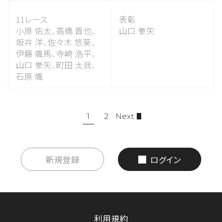
11レース
表彰
小原 佑太、
高橋 晋也、
山口 拳矢
坂井 洋、
佐々木 悠葵、
伊藤 颯馬、
寺崎 浩平、
山口 拳矢、
町田 太我、
石原 颯
1
2
Next
新規登録
ログイン
利用規約