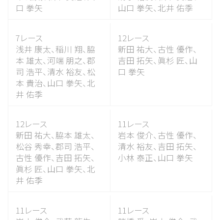
口 拳矢
山口 拳矢、
北井 佑季
7レース
12レース
浅井 康太、
稲川 翔、
脇
新田 祐大、
古性 優作、
本 雄太、
河端 朋之、
郡
吉田 拓矢、
眞杉 匠、
山
司 浩平、
清水 裕友、
松
口 拳矢
本 貴治、
山口 拳矢、
北
井 佑季
12レース
11レース
新田 祐大、
脇本 雄太、
岩本 俊介、
古性 優作、
松谷 秀幸、
郡司 浩平、
清水 裕友、
吉田 拓矢、
古性 優作、
吉田 拓矢、
小林 泰正、
山口 拳矢
眞杉 匠、
山口 拳矢、
北
井 佑季
11レース
11レース