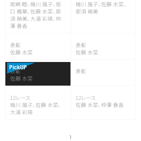
尾崎 睦、
梅川 風子、
坂
梅川 風子、
佐藤 水菜、
口 楓華、
佐藤 水菜、
那
那須 萌美
須 萌美、
大浦 彩瑛、
仲
澤 春香
表彰
表彰
佐藤 水菜
佐藤 水菜
表彰
表彰
佐藤 水菜
12レース
12レース
梅川 風子、
佐藤 水菜、
佐藤 水菜、
仲澤 春香
大浦 彩瑛
1